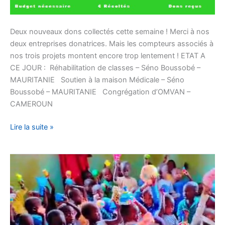
Deux nouveaux dons collectés cette semaine ! Merci à nos
deux entreprises donatrices. Mais les compteurs associés à
nos trois projets montent encore trop lentement ! ETAT A
CE JOUR : Réhabilitation de classes – Séno Boussobé –
MAURITANIE Soutien à la maison Médicale – Séno
Boussobé – MAURITANIE Congrégation d’OMVAN –
CAMEROUN
Lire la suite »
Les
dons
sont
arrivés
au
village