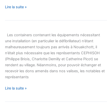
Lire la suite »
Réunion
avec
Les containers contenant les équipements nécessitant
les
une installation (en particulier le défibrillateur) n’étant
représentants
malheureusement toujours pas arrivés à Nouakchott, il
du
n’était plus nécessaire que les représentants CEPHISOH
village
(Philippe Briois, Charlotte Demilly et Catherine Picot) se
de
rendent au village. Néanmoins, pour pouvoir échanger et
SENO
recevoir les dons amenés dans nos valises, les notables et
BOUSSOBE
représentants
–
Mauritanie
Lire la suite »
CEPHISOH
sur