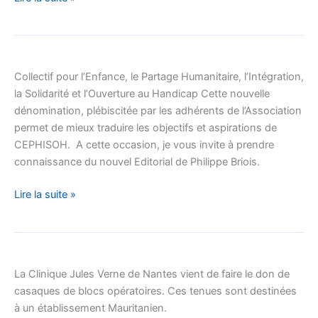
CEPHISOH
change
Collectif pour l’Enfance, le Partage Humanitaire, l’Intégration,
de
la Solidarité et l’Ouverture au Handicap Cette nouvelle
dénomination
dénomination, plébiscitée par les adhérents de l’Association
permet de mieux traduire les objectifs et aspirations de
CEPHISOH. A cette occasion, je vous invite à prendre
connaissance du nouvel Editorial de Philippe Briois.
Lire la suite »
Don
de
La Clinique Jules Verne de Nantes vient de faire le don de
tenues
casaques de blocs opératoires. Ces tenues sont destinées
de
à un établissement Mauritanien.
bloc