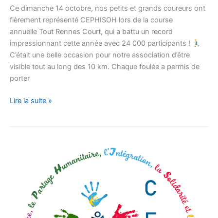
Ce dimanche 14 octobre, nos petits et grands coureurs ont
la
fièrement représenté CEPHISOH lors de la course
ligne
annuelle Tout Rennes Court, qui a battu un record
de
impressionnant cette année avec 24 000 participants !
départ
C’était une belle occasion pour notre association d’être
visible tout au long des 10 km. Chaque foulée a permis de
porter
Lire la suite »
Le
nouveau
CEPHISOH
est
arrivé