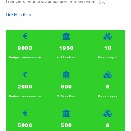
financiers pour pouvoir assurer non seulement […]
Lire la suite »
Nous
avons
besoin
de
vous
!