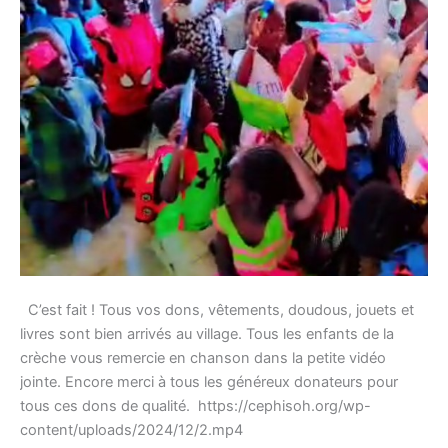
de
SENO
BOUSSOBE
C’est fait ! Tous vos dons, vêtements, doudous, jouets et
livres sont bien arrivés au village. Tous les enfants de la
crèche vous remercie en chanson dans la petite vidéo
jointe. Encore merci à tous les généreux donateurs pour
tous ces dons de qualité. https://cephisoh.org/wp-
content/uploads/2024/12/2.mp4