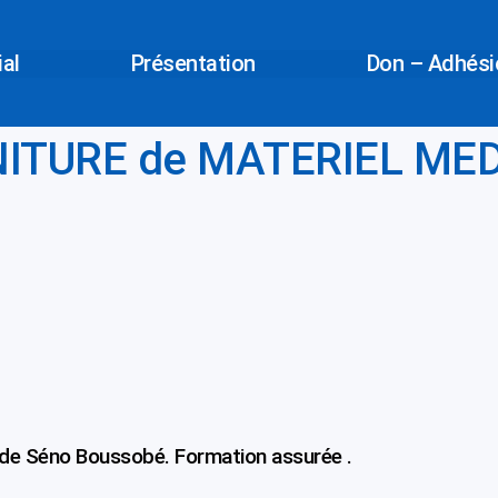
ial
Présentation
Don – Adhésio
ITURE de MATERIEL ME
e de Séno Boussobé. Formation assurée .