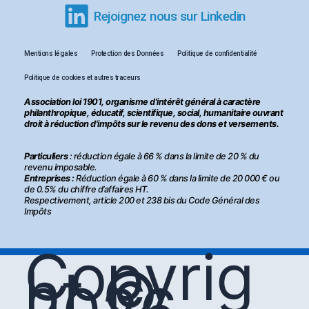
Rejoignez nous sur Linkedin
Mentions légales
Protection des Données
Politique de confidentialité
Politique de cookies et autres traceurs
Association loi 1901, organisme d'intérêt général à caractère
philanthropique, éducatif, scientifique, social, humanitaire ouvrant
droit à réduction d'impôts sur le revenu des dons et versements.
Particuliers
: réduction égale à 66 % dans la limite de 20 % du
revenu imposable.
Entreprises :
Réduction égale à 60 % dans la limite de 20 000 € ou
de 0.5% du chiffre d’affaires HT.
Respectivement, article 200 et 238 bis du Code Général des
Impôts
Copyrig
ht ©