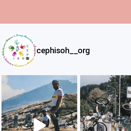
cephisoh__org