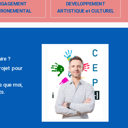
NGAGEMENT
DEVELOPPEMENT
IRONEMENTAL
ARTISTIQUE et CULTUREL
ire ?
rojet pour
s que moi,
ts.