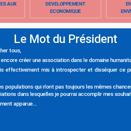
CES AUX
DEVELOPPEMENT
E
ECONOMIQUE
ENV
Le Mot du Président
cher tous,
i encore créer une association dans le domaine humanita
is effectivement mis à introspecter et disséquer ce p
es populations qui n’ont pas toujours les mêmes chance
ciations dans lesquelles je pourrai accomplir mes souhai
irement apparue…