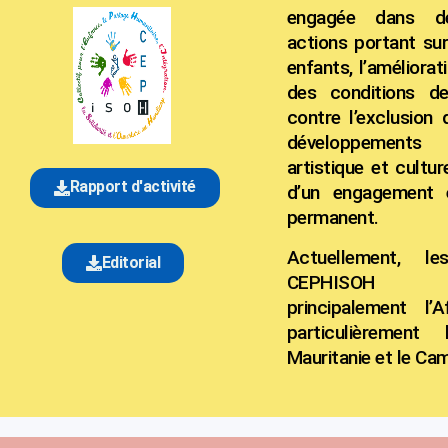
engagée dans d
actions portant sur
enfants, l’améliorat
des conditions de
contre l’exclusion 
développements
artistique et cultu
Rapport d'activité
d’un engagement e
permanent.
Actuellement, l
Editorial
CEPHISOH c
principalement l’
particulièrement
Mauritanie et le Ca