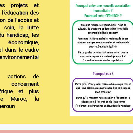
es projets et
 l’éducation des
ion de l’accès et
 soin, la lutte
du handicap, les
 économique,
rel dans le cadre
nvironnemental
es actions de
oncernent
Afrique et plus
 le Maroc, la
meroun