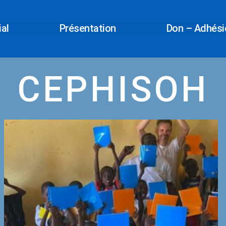
ial
Présentation
Don – Adhésio
CEPHISOH