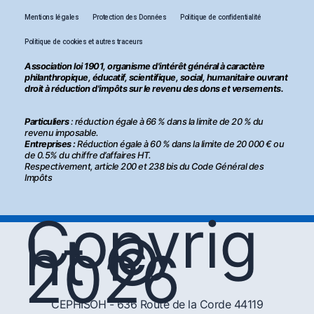
Mentions légales
Protection des Données
Politique de confidentialité
Politique de cookies et autres traceurs
Association loi 1901, organisme d'intérêt général à caractère
philanthropique, éducatif, scientifique, social, humanitaire ouvrant
droit à réduction d'impôts sur le revenu des dons et versements.
Particuliers
: réduction égale à 66 % dans la limite de 20 % du
revenu imposable.
Entreprises :
Réduction égale à 60 % dans la limite de 20 000 € ou
de 0.5% du chiffre d’affaires HT.
Respectivement, article 200 et 238 bis du Code Général des
Impôts
Copyrig
ht ©
2026
CEPHISOH - 636 Route de la Corde 44119