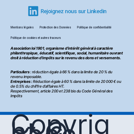
Rejoignez nous sur Linkedin
Mentions légales
Protection des Données
Politique de confidentialité
Politique de cookies et autres traceurs
Association loi 1901, organisme d'intérêt général à caractère
philanthropique, éducatif, scientifique, social, humanitaire ouvrant
droit à réduction d'impôts sur le revenu des dons et versements.
Particuliers
: réduction égale à 66 % dans la limite de 20 % du
revenu imposable.
Entreprises :
Réduction égale à 60 % dans la limite de 20 000 € ou
de 0.5% du chiffre d’affaires HT.
Respectivement, article 200 et 238 bis du Code Général des
Impôts
Copyrig
ht ©