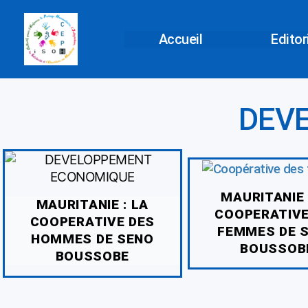
Aller
au
Accueil
Editor
contenu
DEV
MAURITANIE 
MAURITANIE : LA
COOPERATIVE
COOPERATIVE DES
FEMMES DE 
HOMMES DE SENO
BOUSSOB
BOUSSOBE