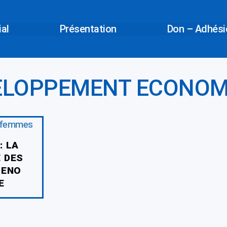
ial
Présentation
Don – Adhésio
ELOPPEMENT ECONOM
: LA
 DES
SENO
E