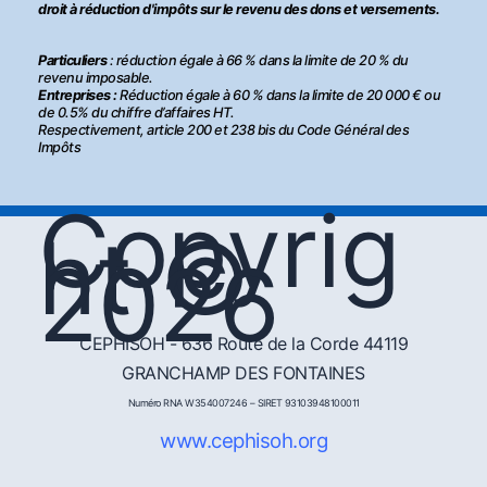
droit à réduction d'impôts sur le revenu des dons et versements.
Particuliers
: réduction égale à 66 % dans la limite de 20 % du
revenu imposable.
Entreprises :
Réduction égale à 60 % dans la limite de 20 000 € ou
de 0.5% du chiffre d’affaires HT.
Respectivement, article 200 et 238 bis du Code Général des
Impôts
Copyrig
ht ©
2026
CEPHISOH - 636 Route de la Corde 44119
GRANCHAMP DES FONTAINES
Numéro RNA W354007246 – SIRET 93103948100011
www.cephisoh.org