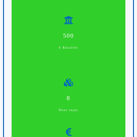
500
€ Récoltés
8
Dons reçus