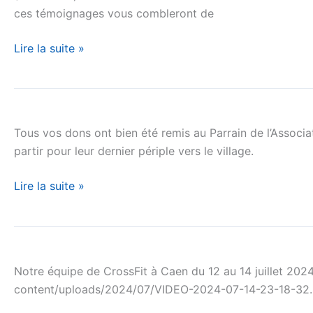
ces témoignages vous combleront de
le
village
Lire la suite »
de
Seno
Boussobé
Nouveaux
dons
Tous vos dons ont bien été remis au Parrain de l’Associat
pour
partir pour leur dernier périple vers le 
le
village
Lire la suite »
de
Seno
Boussobé
Notre
équipe
Notre équipe de CrossFit à Caen du 12 au 14 juillet 2024.
de
content/uploads/2024/07/VIDEO-2024-07-14-23-18-32
Cross-
Fit