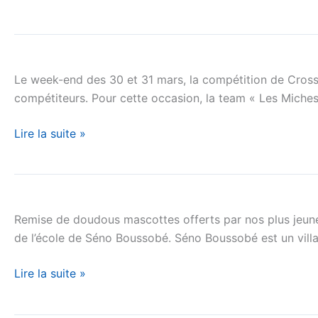
Une
nouvelle
Le week-end des 30 et 31 mars, la compétition de Cross
victoire
compétiteurs. Pour cette occasion, la team « Les Miche
de
l’équipe
Lire la suite »
de
CrossFitter
IBMH
MAURITANIE
Conseils
:
Remise de doudous mascottes offerts par nos plus jeunes 
Rencontre
de l’école de Séno Boussobé. Séno Boussobé est un vil
des
représentants
Lire la suite »
de
Séno
Boussobé