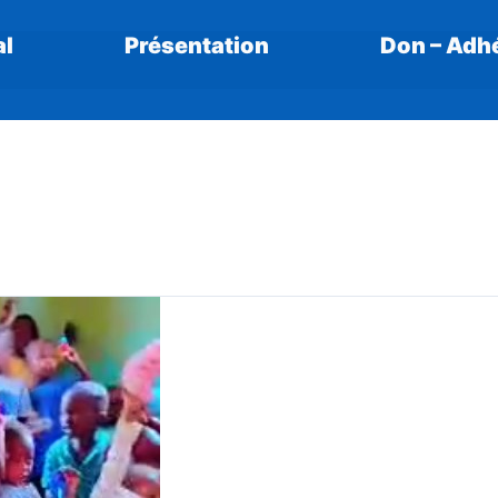
al
Présentation
Don – Adhé