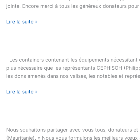
jointe. Encore merci à tous les généreux donateurs pou
Lire la suite »
Réunion
avec
Les containers contenant les équipements nécessitant une 
les
plus nécessaire que les représentants CEPHISOH (Philipp
représentants
les dons amenés dans nos valises, les notables et repré
du
village
Lire la suite »
de
SENO
BOUSSOBE
De
–
nouveaux
Mauritanie
Nous souhaitons partager avec vous tous, donateurs et 
dons
(Mauritanie). « Nous vous formulons les meilleurs vœux d
pour