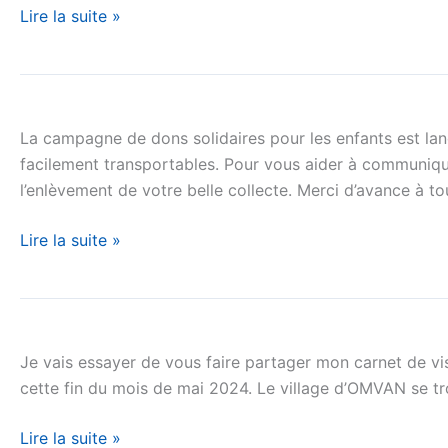
Lire la suite »
mouille
les
maillots
Campagne
pour
pour
CEPHISOH
La campagne de dons solidaires pour les enfants est lanc
dons
facilement transportables. Pour vous aider à communique
de
l’enlèvement de votre belle collecte. Merci d’avance à t
doudous
Lire la suite »
Retours
de
Je vais essayer de vous faire partager mon carnet de v
mission
cette fin du mois de mai 2024. Le village d’OMVAN se tro
du
Cameroun
Lire la suite »