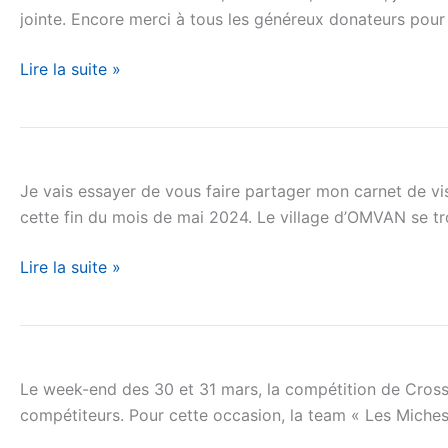
jointe. Encore merci à tous les généreux donateurs pou
Lire la suite »
Retours
de
Je vais essayer de vous faire partager mon carnet de v
mission
cette fin du mois de mai 2024. Le village d’OMVAN se tro
du
Cameroun
Lire la suite »
Une
nouvelle
Le week-end des 30 et 31 mars, la compétition de Cross
victoire
compétiteurs. Pour cette occasion, la team « Les Miche
de
l’équipe