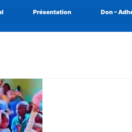
al
Présentation
Don – Adhé