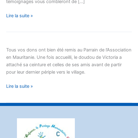
témoignages vous combleront de […]
Boussobé
Lire la suite »
Nouveaux
dons
Tous vos dons ont bien été remis au Parrain de l’Association
pour
en Mauritanie. Une fois accueilli, le doudou de Victoria a
le
attaché sa ceinture et celles de ses amis avant de partir
village
pour leur dernier périple vers le village.
de
Seno
Lire la suite »
Boussobé