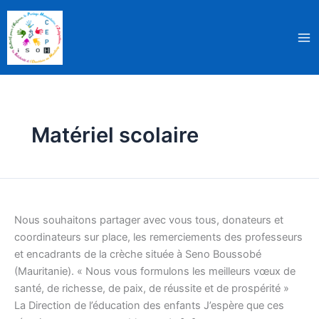
Aller
au
contenu
Matériel scolaire
De
nouveaux
Nous souhaitons partager avec vous tous, donateurs et
dons
coordinateurs sur place, les remerciements des professeurs
pour
et encadrants de la crèche située à Seno Boussobé
le
(Mauritanie). « Nous vous formulons les meilleurs vœux de
village
santé, de richesse, de paix, de réussite et de prospérité »
de
La Direction de l’éducation des enfants J’espère que ces
Seno