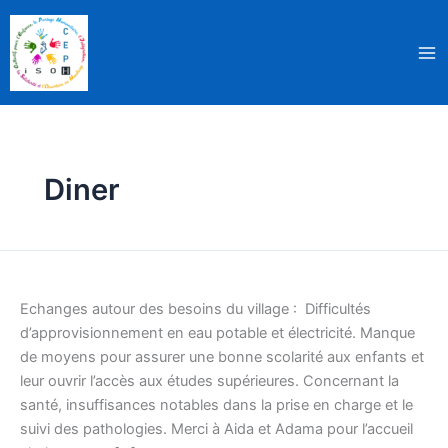
Aller
au
contenu
Diner
MAURITANIE
:
Echanges autour des besoins du village : Difficultés
Rencontre
d’approvisionnement en eau potable et électricité. Manque
des
de moyens pour assurer une bonne scolarité aux enfants et
représentants
leur ouvrir l’accès aux études supérieures. Concernant la
de
santé, insuffisances notables dans la prise en charge et le
Séno
suivi des pathologies. Merci à Aida et Adama pour l’accueil
Boussobé