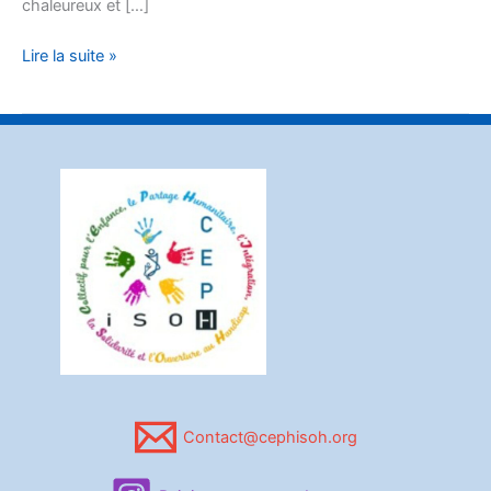
chaleureux et […]
:
Les
Lire la suite »
besoins
du
village
Contact@cephisoh.org