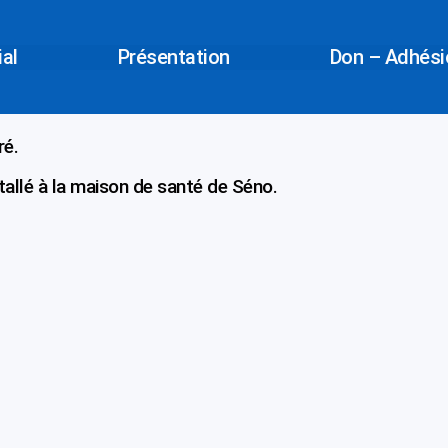
ial
Présentation
Don – Adhésio
ré.
allé à la maison de santé de Séno.