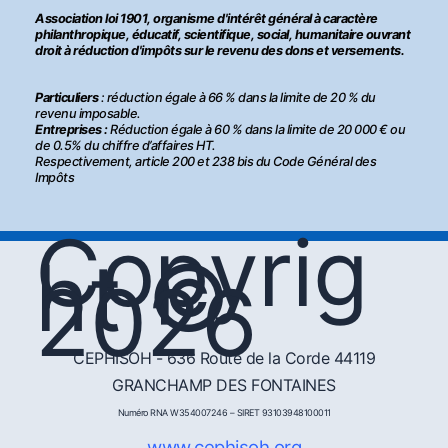
Association loi 1901, organisme d'intérêt général à caractère
philanthropique, éducatif, scientifique, social, humanitaire ouvrant
droit à réduction d'impôts sur le revenu des dons et versements.
Particuliers
: réduction égale à 66 % dans la limite de 20 % du
revenu imposable.
Entreprises :
Réduction égale à 60 % dans la limite de 20 000 € ou
de 0.5% du chiffre d’affaires HT.
Respectivement, article 200 et 238 bis du Code Général des
Impôts
Copyrig
ht ©
2026
CEPHISOH - 636 Route de la Corde 44119
GRANCHAMP DES FONTAINES
Numéro RNA W354007246 – SIRET 93103948100011
www.cephisoh.org